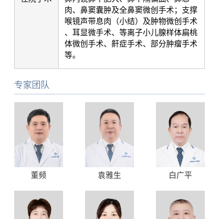
肉、鼻窦囊肿及全鼻窦微创手术；支撑
喉镜声带息肉（小结）及肿物微创手术
、耳显微手术、等离子小儿腺样体扁桃
体微创手术、鼾症手术、部分肿瘤手术
等。
专家团队
董频
袁雅生
白广平