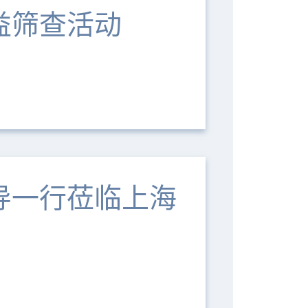
益筛查活动
导一行莅临上海