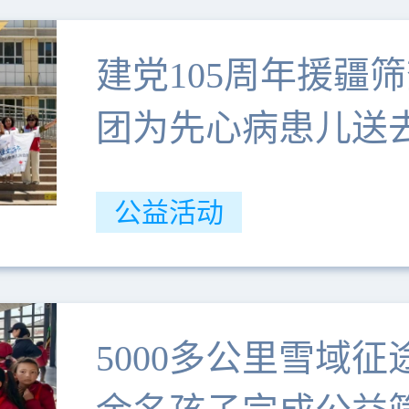
建党105周年援疆
团为先心病患儿送去
公益活动
5000多公里雪域征途