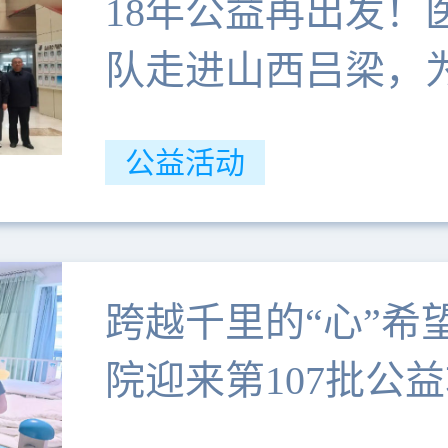
18年公益再出发！
队走进山西吕梁，
康梦
公益活动
跨越千里的“心”希
院迎来第107批公