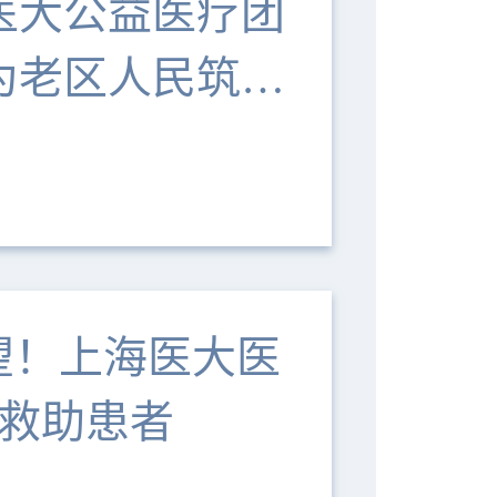
医大公益医疗团
为老区人民筑健
望！上海医大医
益救助患者