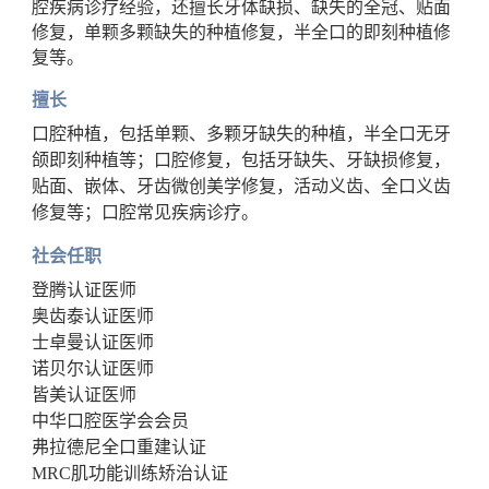
腔疾病诊疗经验，还擅长牙体缺损、缺失的全冠、贴面
修复，单颗多颗缺失的种植修复，半全口的即刻种植修
复等。
擅长
口腔种植，包括单颗、多颗牙缺失的种植，半全口无牙
颌即刻种植等
；
口腔修复，包括牙缺失、牙缺损修复，
贴面、嵌体、牙齿微创美学修复
，
活动义齿、全口义齿
修复等
；
口腔常见疾病诊疗。
社会任职
登腾认证医师
奥齿泰认证医师
士卓曼认证医师
诺贝尔认证医师
皆美认证医师
中华口腔医学会会员
弗拉德尼全口重建认证
MRC肌功能训练矫治认证