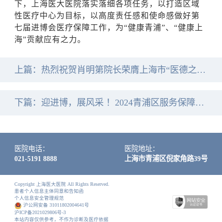
下，上海医大医院落实落细各项任务，以打造区域
性医疗中心为目标，以高度责任感和使命感做好第
七届进博会医疗保障工作，为“健康青浦”、“健康上
海”贡献应有之力。
上篇：
热烈祝贺肖明第院长荣膺上海市“医德之光”荣誉称号
下篇：
迎进博，展风采 ！2024青浦区服务保障第七届进博会职工技能比赛在医大成功举办
医院电话：
医院地址：
021-5191 8888
上海市青浦区倪家角路39号
Copyright 上海医大医院 All Rights Reserved.
患者个人信息主体同意和告知函
个人信息安全管理规范
沪公网安备 31011802004641号
沪ICP备2021029806号-3
本站内容仅供参考，不作为诊断及医疗依据